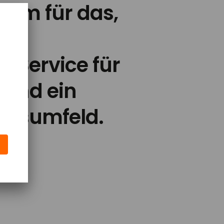
aum für das,
lt:
r Service für
 und ein
eitsumfeld.