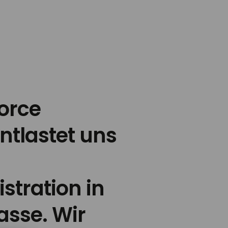
force
tlastet uns
stration in
sse. Wir