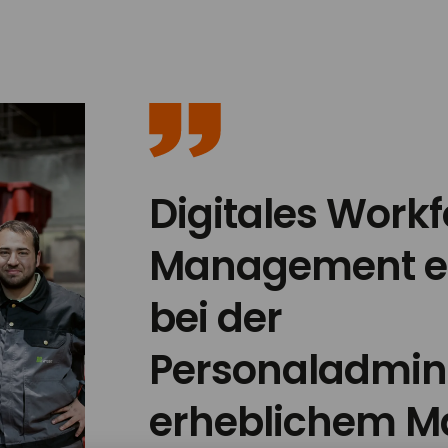
Digitales Work
Management en
bei der
Personaladmini
erheblichem Ma