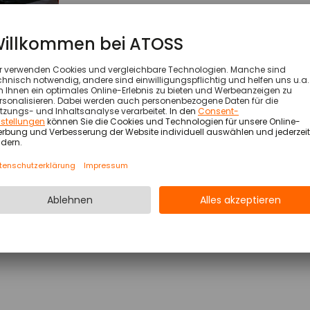
gewinnen Freir
was bei uns zäh
ausgezeichnete
unsere Kunden
attraktives Arb
Michael C. Wisser
CEO, Wisag