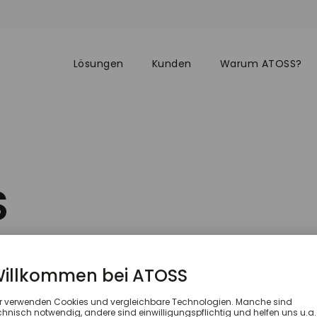
Lösungen
Kunden
Warum ATOSS?
S
agsverarbeitun
aktuelle ATOSS Auftragsverarbeitungsvereinbarung („AVV