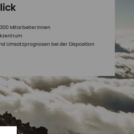
lick
00 Mitarbeiter:innen
tikzentrum
nd Umsatzprognosen bei der Disposition