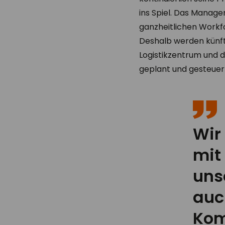
ins Spiel. Das Manage
ganzheitlichen Workf
Deshalb werden künfti
Logistikzentrum und 
geplant und gesteuer
Wir
mit
uns
auc
Kom