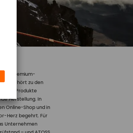
n. Die Premium-
netz gehört zu den
Mammut Produkte
de Herstellung. In
n Online-Shop und in
or-Herz begehrt. Für
 das Unternehmen
Prüfstand – und ATOSS