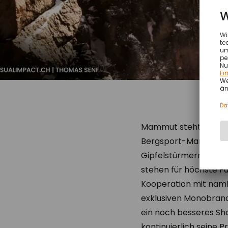
Mammut steht für Abe
Bergsport-Marke mit 
Gipfelstürmern im O
stehen für höchste Fu
Kooperation mit nam
exklusiven Monobrand
ein noch besseres Sh
kontinuierlich seine 