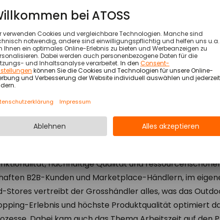
nteuer und Entdeckergeist. Und das seit über 150 Jahre
Hauptsitz in der Schweiz und einem weltweiten Vertriebs
utdoor-Segment und setzt immer wieder Meilensteine. 
nktionalität, nachhaltige Qualität und ressourcenschonen
haften B2B-Kunden und Marketplace-Händlern, im eigene
-Stores vertreibt der Grosshändler alles, was das Outdo
opping-Erlebnis und höchste Produktqualität optimiert
Prozesse. Dabei kam auch das Thema Arbeitszeit auf den 