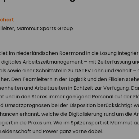
ichart
lleiter, Mammut Sports Group
utlet im niederländischen Roermond in die Lösung integrier
n digitales Arbeitszeitmanagement – mit Zeiterfassung und
s sowie einer Schnittstelle zu DATEV Lohn und Gehalt – e
cher. Den Teamleitern in der Logistik und den Filialen stehe
nheiten und Arbeitszeiten in Echtzeit zur Verfügung. Da
und in den Stores immer genügend Personal auf der Fläc
 Umsatzprognosen bei der Disposition berücksichtigt we
hancen erkannt, welche die Digitalisierung rund um die Arb
agiert in die Praxis um. Wie im Spitzensport ist Mammut
Leidenschaft und Power ganz vorne dabei.