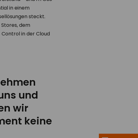
ial in einem
ellösungen steckt.
6 Stores, dem
Control in der Cloud
rnehmen
uns und
en wir
ent keine