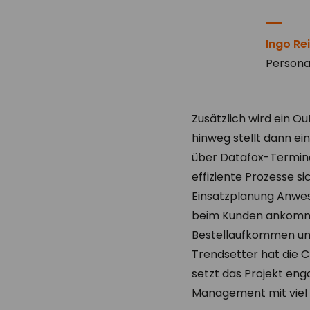
Ingo Re
Persona
Zusätzlich wird ein O
hinweg stellt dann ei
über Datafox-Terminal
effiziente Prozesse si
Einsatzplanung Anwese
beim Kunden ankommt 
Bestellaufkommen und
Trendsetter hat die C
setzt das Projekt eng
Management mit viel 