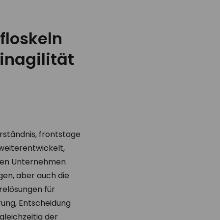
sfloskeln
nagilität
rständnis, frontstage
weiterentwickelt,
ielen Unternehmen
gen, aber auch die
arelösungen für
hrung, Entscheidung
leichzeitig der