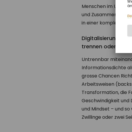
Menschen im Unterne
und Zusammenarbeiten
in einer komplexen Ar
Digitalisierung und
trennen oder nur i
Untrennbar miteinan
Informationsdichte al
grosse Chancen Richtu
Arbeitsweisen (backs
Transformation, die F
Geschwindigkeit und D
und Mindset – und so 
Zwillinge oder zwei Se