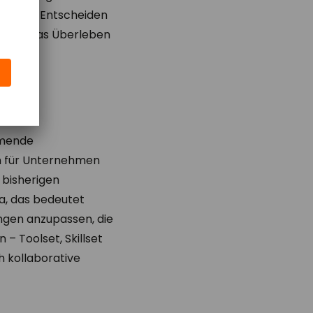
ühren, Entscheiden
en für das Überleben
hmende
en für Unternehmen
 bisherigen
a, das bedeutet
ungen anzupassen, die
– Toolset, Skillset
h kollaborative