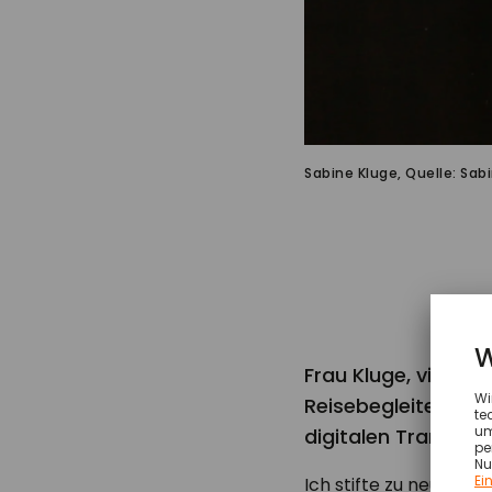
Sabine Kluge, Quelle: Sab
Frau Kluge, vielen D
Reisebegleiterin f
digitalen Transfor
Ich stifte zu neuen I