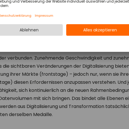
hmen damit in Richtung neuer und anderer Formen von F
, weil das aus meiner Sicht und Erfahrung die Grundlag
beitswelt sind.
 Transformation. Sind diese Begriffe zu
n einer Kollaboration zu nennen?
der verbunden. Zunehmende Geschwindigkeit und zune
s die sichtbaren Veränderungen der Digitalisierung biet
ng ihrer Märkte (frontstage) – jedoch nur, wenn sie ihre
tage) diesen Erfordernissen anzupassen verstehen. Und j
ähigkeit, sich kontinuierlich an die neuen Rahmenbeding
atenvolumen mit sich bringen. Das bindet alle Ebenen ein 
werden aus Digitalisierung und Transformation tatsächlic
iten derselben Medaille.