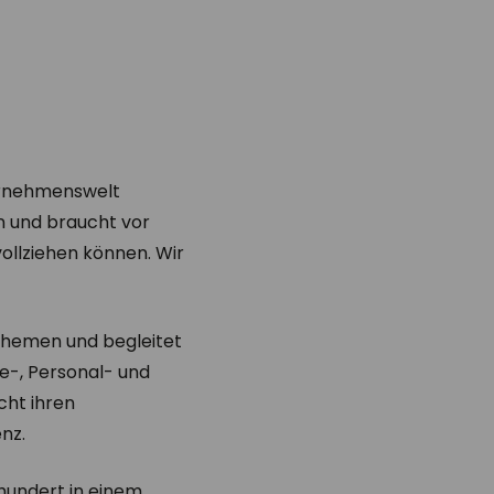
ternehmenswelt
n und braucht vor
ollziehen können. Wir
ethemen und begleitet
e-, Personal- und
cht ihren
nz.
hundert in einem