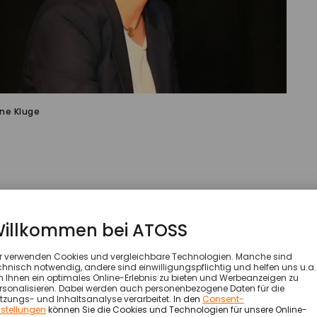
ine Kluge
ank für Ihre Zeit. Sie verstehen sich als
ür Arbeitgeber und Arbeitnehmer in der
mation. Wie sieht diese Begleitung aus?
deen und Experimenten in Organisationen an und begleite d