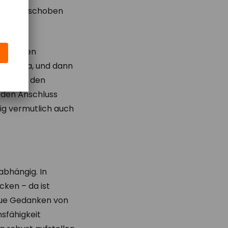
e Bank geschoben
Schmerzen
en. Tja, und dann
mer noch den
g den Anschluss
ig vermutlich auch
abhängig. In
cken – da ist
neue Gedanken von
sfähigkeit