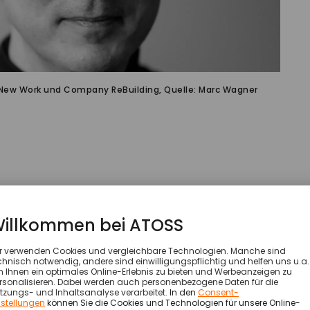
 New Work und Company ReBuilding, Quelle: Marc Wagner
iehst du momentan die Lage für Unternehmen?
er aufgrund dieser Krise wird sich in der Unternehmenswel
da sind diejenigen, die sich durch eine entsprechende Inf
d virtuelle Zusammenarbeit ohne Probleme möglich mac
e Krise gut überstehen. Dann gibt es die Betriebe, die d