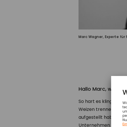
Marc Wagner, Experte für
Hallo Marc, wie s
So hart es klingt, ab
Weizen trennen. Denn 
aufgestellt haben un
Unternehmen werden di