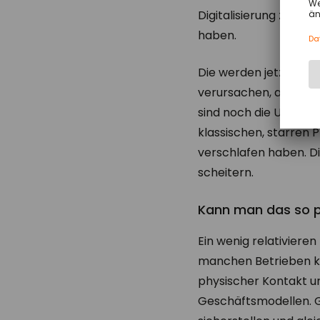
Digitalisierung zwar 
haben.
Die werden jetzt rea
verursachen, aber au
sind noch die Unterne
klassischen, starren 
verschlafen haben. D
scheitern.
Kann man das so 
Ein wenig relativiere
manchen Betrieben kan
physischer Kontakt u
Geschäftsmodellen. G