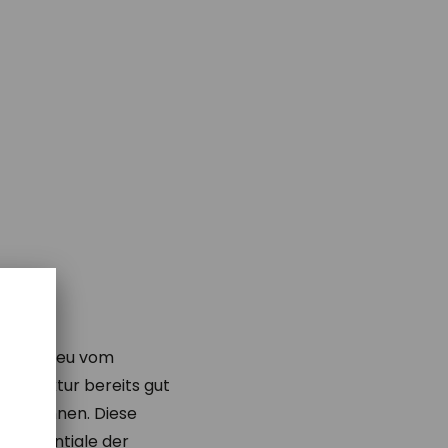
t die Spreu vom
rastruktur bereits gut
hen können. Diese
ie Potentiale der