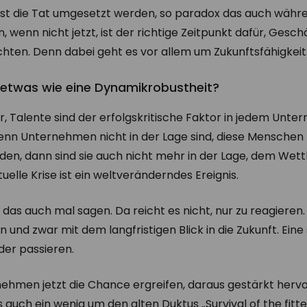
ist die Tat umgesetzt werden, so paradox das auch währ
n, wenn nicht jetzt, ist der richtige Zeitpunkt dafür, Ges
chten. Denn dabei geht es vor allem um Zukunftsfähigkeit
 etwas wie eine Dynamikrobustheit?
, Talente sind der erfolgskritische Faktor in jedem Unte
enn Unternehmen nicht in der Lage sind, diese Menschen 
inden, dann sind sie auch nicht mehr in der Lage, dem W
uelle Krise ist ein weltveränderndes Ereignis.
das auch mal sagen. Da reicht es nicht, nur zu reagieren
 und zwar mit dem langfristigen Blick in die Zukunft. Eine 
der passieren.
hmen jetzt die Chance ergreifen, daraus gestärkt hervo
s auch ein wenig um den alten Duktus „Survival of the fit