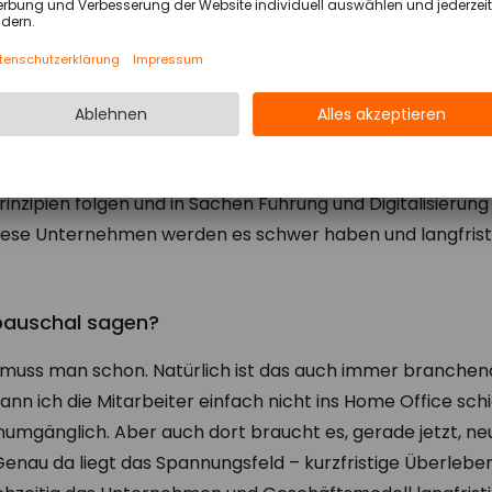
bereits erkannt, die Umsetzung bislang aber auf die lang
gieren und geplante Konzepte umsetzen. Das wird zwar 
ch diese Unternehmen werden durch die Krise durchkomm
hmen da, die ich die Ablehner nenne. Diejenigen, die im
Prinzipien folgen und in Sachen Führung und Digitalisierun
iese Unternehmen werden es schwer haben und langfrist
pauschal sagen?
n muss man schon. Natürlich ist das auch immer branchen
n ich die Mitarbeiter einfach nicht ins Home Office schi
numgänglich. Aber auch dort braucht es, gerade jetzt, 
enau da liegt das Spannungsfeld – kurzfristige Überleben