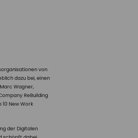
sorganisationen von
blich dazu bei, einen
t Marc Wagner,
 Company ReBuilding
op 10 New Work
g der Digitalen
nd schöpft dabei